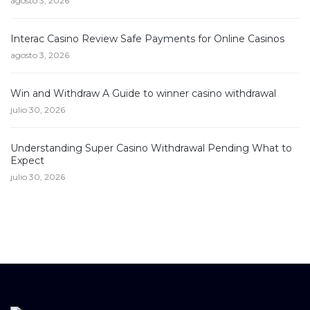
agosto 3, 2026
Interac Casino Review Safe Payments for Online Casinos
agosto 3, 2026
Win and Withdraw A Guide to winner casino withdrawal
julio 30, 2026
Understanding Super Casino Withdrawal Pending What to
Expect
julio 30, 2026