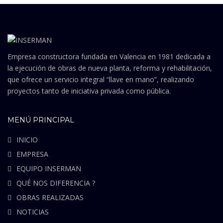
Empresa constructora fundada en Valencia en 1981 dedicada a
la ejecución de obras de nueva planta, reforma y rehabilitación,
que ofrece un servicio integral “llave en mano”, realizando
proyectos tanto de iniciativa privada como pública.
MENÚ PRINCIPAL
INICIO
EMPRESA
EQUIPO INSERMAN
QUÉ NOS DIFERENCIA ?
OBRAS REALIZADAS
NOTICIAS