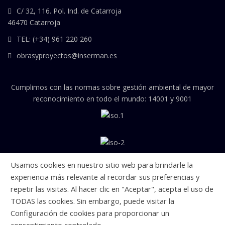
C/ 32, 116. Pol. Ind. de Catarroja
46470 Catarroja
TEL: (+34) 961 220 260
obrasyproyectos@inserman.es
Cumplimos con las normas sobre gestión ambiental de mayor
reconocimiento en todo el mundo: 14001 y 9001
Usamos cookies en nuestro sitio web para brindarle la
experiencia más relevante al recordar sus preferencias y
repetir las visitas. Al hacer clic en "Aceptar", acepta el uso de
TODAS las cookies. Sin embargo, puede visitar la
Configuración de cookies para proporcionar un