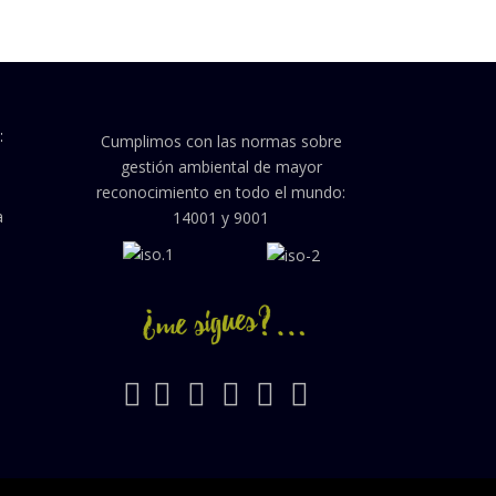
:
Cumplimos con las normas sobre
gestión ambiental de mayor
reconocimiento en todo el mundo:
a
14001 y 9001