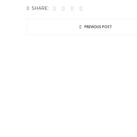
SHARE:
PREVIOUS POST