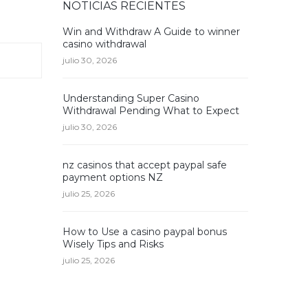
NOTICIAS RECIENTES
Win and Withdraw A Guide to winner
casino withdrawal
julio 30, 2026
Understanding Super Casino
Withdrawal Pending What to Expect
julio 30, 2026
nz casinos that accept paypal safe
payment options NZ
julio 25, 2026
How to Use a casino paypal bonus
Wisely Tips and Risks
julio 25, 2026