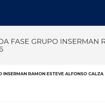
A FASE GRUPO INSERMAN 
6
O INSERMAN RAMON ESTEVE ALFONSO CALZA