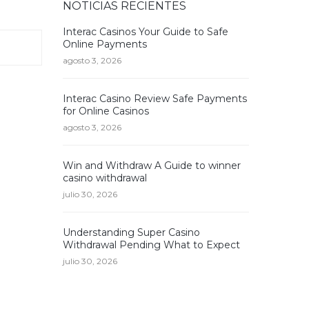
NOTICIAS RECIENTES
Interac Casinos Your Guide to Safe
Online Payments
agosto 3, 2026
Interac Casino Review Safe Payments
for Online Casinos
agosto 3, 2026
Win and Withdraw A Guide to winner
casino withdrawal
julio 30, 2026
Understanding Super Casino
Withdrawal Pending What to Expect
julio 30, 2026