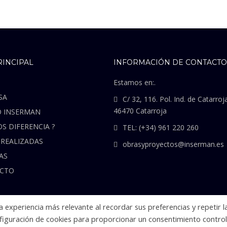
INCIPAL
INFORMACIÓN DE CONTACTO
Estamos en:.
SA
C/ 32, 116. Pol. Ind. de Catarroj
46470 Catarroja
O INSERMAN
S DIFERENCIA ?
TEL: (+34) 961 220 260
 REALIZADAS
obrasyproyectos@inserman.es
AS
CTO
experiencia más relevante al recordar sus preferencias y repetir las 
nfiguración de cookies para proporcionar un consentimiento contro