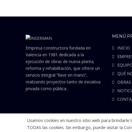
MENÚ PR
Empresa constructora fundada en
INICIO
Valencia en 1981 dedicada a la
EMPRE
ejecución de obras de nueva planta,
EQUIP
reforma y rehabilitación, que ofrece un
QUÉ NO
servicio integral “llave en mano”,
realizando proyectos tanto de iniciativa
OBRAS
privada como pública.
NOTICI
CONTA
Usamos cookies en nuestro sitio web para brindarle la 
TODAS las cookies. Sin embargo, puede visitar la Co