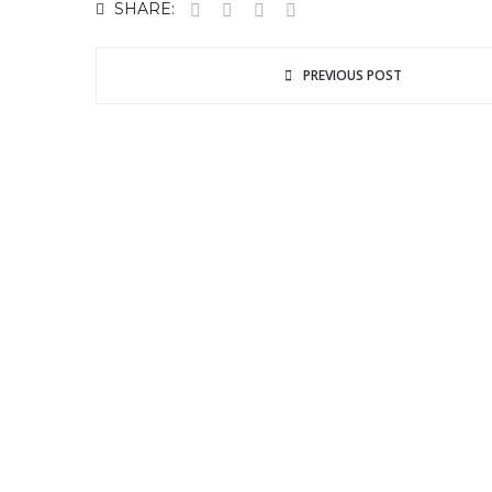
SHARE:
PREVIOUS POST