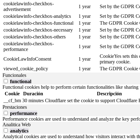
cookielawinfo-checkbox-
1 year
Set by the GDPR Cook
advertisement
cookielawinfo-checkbox-analytics
1 year
Set by the GDPR Cook
cookielawinfo-checkbox-functional
1 year
The GDPR Cookie Cons
cookielawinfo-checkbox-necessary
1 year
Set by the GDPR Cook
cookielawinfo-checkbox-others
1 year
Set by the GDPR Cook
cookielawinfo-checkbox-
1 year
Set by the GDPR Coo
performance
CookieYes sets this 
CookieLawInfoConsent
1 year
primary cookie.
viewed_cookie_policy
1 year
The GDPR Cookie Cons
Funcionales
functional
Functional cookies help to perform certain functionalities like sharing 
Cookie
Duración
Descripción
__cf_bm
30 minutes
Cloudflare set the cookie to support Cloudflar
Prestaciones
performance
Performance cookies are used to understand and analyze the key perfor
Analitica Web
analytics
Analytical cookies are used to understand how visitors interact with th