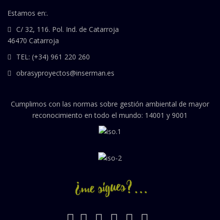
Estamos en:.
C/ 32, 116. Pol. Ind. de Catarroja
46470 Catarroja
TEL: (+34) 961 220 260
obrasyproyectos@inserman.es
Cumplimos con las normas sobre gestión ambiental de mayor
reconocimiento en todo el mundo: 14001 y 9001