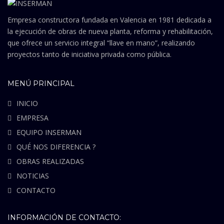
Empresa constructora fundada en Valencia en 1981 dedicada a
la ejecución de obras de nueva planta, reforma y rehabilitación,
que ofrece un servicio integral “llave en mano”, realizando
proyectos tanto de iniciativa privada como pública.
MENÚ PRINCIPAL
INICIO
EMPRESA
EQUIPO INSERMAN
QUÉ NOS DIFERENCIA ?
OBRAS REALIZADAS
NOTICIAS
CONTACTO
INFORMACIÓN DE CONTACTO: