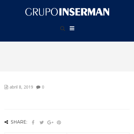
abril 8, 2019
0
SHARE: