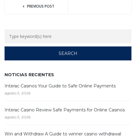
PREVIOUS POST
NOTICIAS RECIENTES
Interac Casinos Your Guide to Safe Online Payments
agosto 3, 2026
Interac Casino Review Safe Payments for Online Casinos
agosto 3, 2026
Win and Withdraw A Guide to winner casino withdrawal