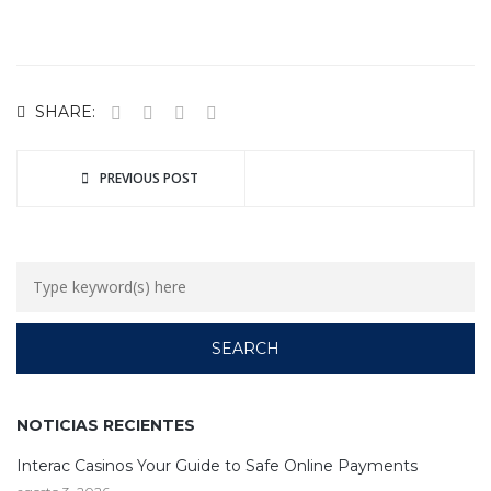
SHARE:
PREVIOUS POST
NOTICIAS RECIENTES
Interac Casinos Your Guide to Safe Online Payments